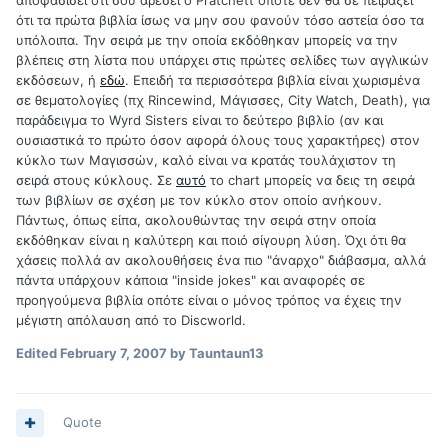
αποφασίσει ότι σου αρέσει ο Pratchett οπότε δεν θα σε πειράξει
ότι τα πρώτα βιβλία ίσως να μην σου φανούν τόσο αστεία όσο τα
υπόλοιπα. Την σειρά με την οποία εκδόθηκαν μπορείς να την
βλέπεις στη λίστα που υπάρχει στις πρώτες σελίδες των αγγλικών
εκδόσεων, ή
εδώ
. Επειδή τα περισσότερα βιβλία είναι χωρισμένα
σε θεματολογίες (πχ Rincewind, Μάγισσες, City Watch, Death), για
παράδειγμα το Wyrd Sisters είναι το δεύτερο βιβλίο (αν και
ουσιαστικά το πρώτο όσον αφορά όλους τους χαρακτήρες) στον
κύκλο των Μαγισσών, καλό είναι να κρατάς τουλάχιστον τη
σειρά στους κύκλους. Σε
αυτό
το chart μπορείς να δεις τη σειρά
των βιβλίων σε σχέση με τον κύκλο στον οποίο ανήκουν.
Πάντως, όπως είπα, ακολουθώντας την σειρά στην οποία
εκδόθηκαν είναι η καλύτερη και ποιό σίγουρη λύση. Όχι ότι θα
χάσεις πολλά αν ακολουθήσεις ένα πιο "άναρχο" διάβασμα, αλλά
πάντα υπάρχουν κάποια "inside jokes" και αναφορές σε
προηγούμενα βιβλία οπότε είναι ο μόνος τρόπος να έχεις την
μέγιστη απόλαυση από το Discworld.
Edited
February 7, 2007
by Tauntaun13
Quote