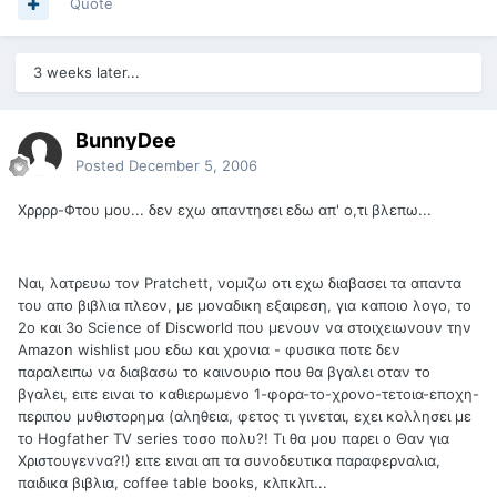
Quote
3 weeks later...
BunnyDee
Posted
December 5, 2006
Χρρρρ-Φτου μου... δεν εχω απαντησει εδω απ' ο,τι βλεπω...
Ναι, λατρευω τον Pratchett, νομιζω οτι εχω διαβασει τα απαντα
του απο βιβλια πλεον, με μοναδικη εξαιρεση, για καποιο λογο, το
2ο και 3ο Science of Discworld που μενουν να στοιχειωνουν την
Amazon wishlist μου εδω και χρονια - φυσικα ποτε δεν
παραλειπω να διαβασω το καινουριο που θα βγαλει οταν το
βγαλει, ειτε ειναι το καθιερωμενο 1-φορα-το-χρονο-τετοια-εποχη-
περιπου μυθιστορημα (αληθεια, φετος τι γινεται, εχει κολλησει με
το Hogfather TV series τοσο πολυ?! Τι θα μου παρει ο Θαν για
Χριστουγεννα?!) ειτε ειναι απ τα συνοδευτικα παραφερναλια,
παιδικα βιβλια, coffee table books, κλπκλπ...