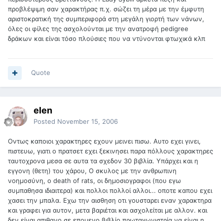
προβλέψιμη σαν χαρακτήρας π.χ. σώζει τη μέρα με την έμφυτη
αριστοκρατική της συμπεριφορά στη μεγάλη γιορτή των νάνων,
όλες οι φίλες της ασχολούνται με την ανατροφή pedigree
δράκων και είναι τόσο πλούσιες που να ντύνονται φτωχικά κλπ
Quote
elen
Posted
November 15, 2006
Οντως καποιοι χαρακτηρες εχουν μεινει πισω. Αυτο εχει γινει,
πιστευω, γιατι ο πρατσετ εχει ξεκινησει παρα πόλλους χαρακτηρες
ταυτοχρονα μεσα σε αυτα τα σχεδον 30 βιβλία. Υπάρχει και η
εγγονη (θετη) του χάρου, Ο σκυλος με την ανθρωπινη
νοημοσύνη, ο death of rats, οι δημοσιογραφοι (που εγω
συμπαθησα ιδιαιτερα) και πολλοι πολλοί αλλοι... οποτε καπου εχει
χασει την μπαλα. Εχω την αισθηση οτι γουσταρει εναν χαρακτηρα
και γραφει για αυτον, μετα βαριέται και ασχολείται με αλλον. και
δεν είναι απιθανο σε επομενο βιβλίο πρωταγωνιστρία να είναι η