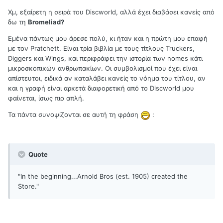
Χμ, εξαίρετη η σειρά του Discworld, αλλά έχει διαβάσει κανείς από
δω τη
Bromeliad?
Εμένα πάντως μου άρεσε πολύ, κι ήταν και η πρώτη μου επαφή
με τον Pratchett. Είναι τρία βιβλία με τους τίτλους Truckers,
Diggers και Wings, και περιφράφει την ιστορία των nomes κάτι
μικροσκοπικών ανθρωπακίων. Οι συμβολισμοί που έχει είναι
απίστευτοι, ειδικά αν καταλάβει κανείς το νόημα του τίτλου, αν
και η γραφή είναι αρκετά διαφορετική από το Discworld μου
φαίνεται, ίσως πιο απλή.
Τα πάντα συνοψίζονται σε αυτή τη φράση
:
Quote
"In the beginning...Arnold Bros (est. 1905) created the
Store."