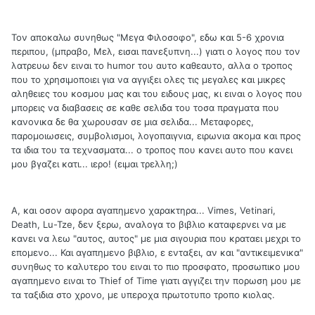
Τον αποκαλω συνηθως "Μεγα Φιλοσοφο", εδω και 5-6 χρονια
περιπου, (μπραβο, Μελ, εισαι πανεξυπνη...) γιατι ο λογος που τον
λατρευω δεν ειναι το humor του αυτο καθεαυτο, αλλα ο τροπος
που το χρησιμοποιει για να αγγιξει ολες τις μεγαλες και μικρες
αληθειες του κοσμου μας και του ειδους μας, κι ειναι ο λογος που
μπορεις να διαβασεις σε καθε σελιδα του τοσα πραγματα που
κανονικα δε θα χωρουσαν σε μια σελιδα... Μεταφορες,
παρομοιωσεις, συμβολισμοι, λογοπαιγνια, ειρωνια ακομα και προς
τα ιδια του τα τεχνασματα... ο τροπος που κανει αυτο που κανει
μου βγαζει κατι... ιερο! (ειμαι τρελλη;)
Α, και οσον αφορα αγαπημενο χαρακτηρα... Vimes, Vetinari,
Death, Lu-Tze, δεν ξερω, αναλογα το βιβλιο καταφερνει να με
κανει να λεω "αυτος, αυτος" με μια σιγουρια που κραταει μεχρι το
επομενο... Και αγαπημενο βιβλιο, ε ενταξει, αν και "αντικειμενικα"
συνηθως το καλυτερο του ειναι το πιο προσφατο, προσωπικο μου
αγαπημενο ειναι το Thief of Time γιατι αγγιζει την πορωση μου με
τα ταξιδια στο χρονο, με υπεροχα πρωτοτυπο τροπο κιολας.