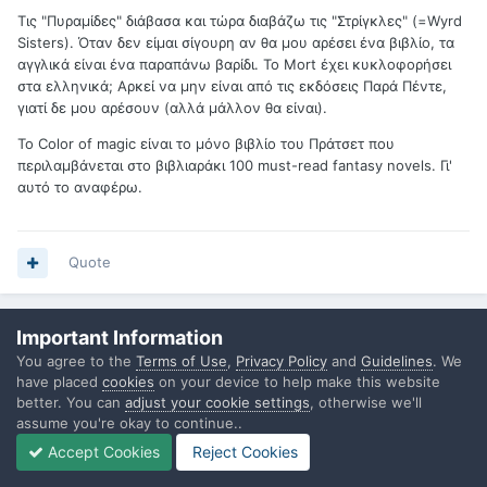
Τις "Πυραμίδες" διάβασα και τώρα διαβάζω τις "Στρίγκλες" (=Wyrd
Sisters). Όταν δεν είμαι σίγουρη αν θα μου αρέσει ένα βιβλίο, τα
αγγλικά είναι ένα παραπάνω βαρίδι. Το Mort έχει κυκλοφορήσει
στα ελληνικά; Αρκεί να μην είναι από τις εκδόσεις Παρά Πέντε,
γιατί δε μου αρέσουν (αλλά μάλλον θα είναι).
Το Color of magic είναι το μόνο βιβλίο του Πράτσετ που
περιλαμβάνεται στο βιβλιαράκι 100 must-read fantasy novels. Γι'
αυτό το αναφέρω.
Quote
Important Information
Nihilio
You agree to the
Terms of Use
,
Privacy Policy
and
Guidelines
. We
Posted
July 7, 2010
have placed
cookies
on your device to help make this website
better. You can
adjust your cookie settings
, otherwise we'll
assume you're okay to continue..
On 7/7/2010 at 10:19 PM, wordsmith said:
Accept Cookies
Reject Cookies
Τις "Πυραμίδες" διάβασα και τώρα διαβάζω τις "Στρίγκλες"