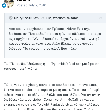
Posted
July 7, 2010
On 7/6/2010 at 8:59 PM, wordsmith said:
Από ποιο να αρχίσουμε τον Πράτσετ, Ντίνο; Εγώ έχω
διαβάσει τις "Πυραμίδες" και μου φάνηκε αδιάφορο και τώρα
έχω αρχίσει το "Wyrd Sisters" (υπάρχει όντως λέξη wyrd; )
και μου φαίνεται καλύτερο. Αλλά βλέπω να συνιστούν
διάφοροι "Το χρώμα της μαγείας". Εσύ τι λες;
Τις "Πυραμίδες" διάβασες ή το "Pyramids"; Γιατί στη μετάφραση
χάνεται η μισή γλύκα...
Τώρα, για να αρχίσεις, κάνε αυτό που λέει και ο συγγραφέας,
ξεκίνα από το Mort και πάρε τα με τη σειρά. Το colour of magic
ειδικά είναι το πιο αδύναμο βιβλίο του και αξίζει μόνο αν έχεις
διαβάσει κάμποσο Lieber, Conan και Ann McCaffrey για να
εκτιμήσεις τα αστεία. Το Light Fantastic είναι κάπως καλύτερο,
ενώ στο Equal Rites αρχίζει να βρίσκει το στυλ του. Οπότε