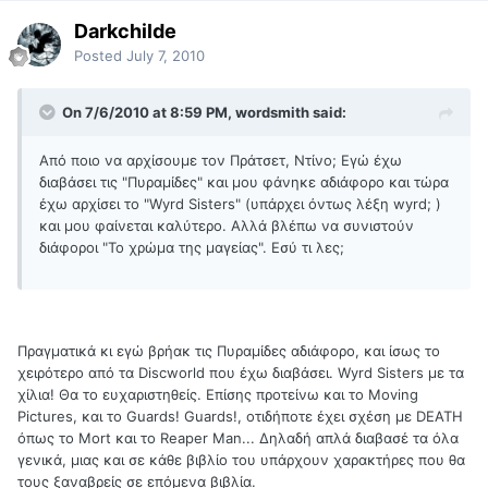
Darkchilde
Posted
July 7, 2010
On 7/6/2010 at 8:59 PM, wordsmith said:
Από ποιο να αρχίσουμε τον Πράτσετ, Ντίνο; Εγώ έχω
διαβάσει τις "Πυραμίδες" και μου φάνηκε αδιάφορο και τώρα
έχω αρχίσει το "Wyrd Sisters" (υπάρχει όντως λέξη wyrd; )
και μου φαίνεται καλύτερο. Αλλά βλέπω να συνιστούν
διάφοροι "Το χρώμα της μαγείας". Εσύ τι λες;
Πραγματικά κι εγώ βρήακ τις Πυραμίδες αδιάφορο, και ίσως το
χειρότερο από τα Discworld που έχω διαβάσει. Wyrd Sisters με τα
χίλια! Θα το ευχαριστηθείς. Επίσης προτείνω και το Moving
Pictures, και το Guards! Guards!, οτιδήποτε έχει σχέση με DEATH
όπως το Mort και το Reaper Man... Δηλαδή απλά διαβασέ τα όλα
γενικά, μιας και σε κάθε βιβλίο του υπάρχουν χαρακτήρες που θα
τους ξαναβρείς σε επόμενα βιβλία.