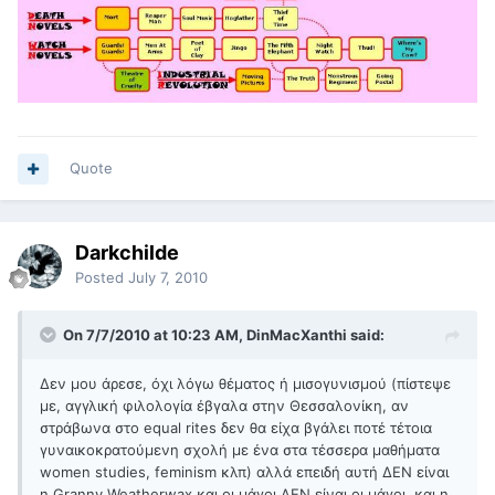
Quote
Darkchilde
Posted
July 7, 2010
On 7/7/2010 at 10:23 AM, DinMacXanthi said:
Δεν μου άρεσε, όχι λόγω θέματος ή μισογυνισμού (πίστεψε
με, αγγλική φιλολογία έβγαλα στην Θεσσαλονίκη, αν
στράβωνα στο equal rites δεν θα είχα βγάλει ποτέ τέτοια
γυναικοκρατούμενη σχολή με ένα στα τέσσερα μαθήματα
women studies, feminism κλπ) αλλά επειδή αυτή ΔΕΝ είναι
η Granny Weatherwax και οι μάγοι ΔΕΝ είναι οι μάγοι, και η