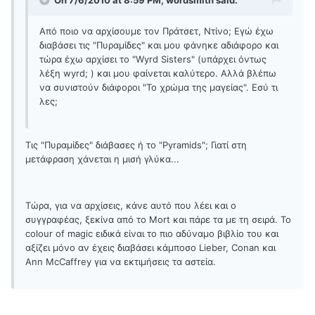
On 7/6/2010 at 8:59 PM, wordsmith said:
Από ποιο να αρχίσουμε τον Πράτσετ, Ντίνο; Εγώ έχω
διαβάσει τις "Πυραμίδες" και μου φάνηκε αδιάφορο και
τώρα έχω αρχίσει το "Wyrd Sisters" (υπάρχει όντως
λέξη wyrd; ) και μου φαίνεται καλύτερο. Αλλά βλέπω
να συνιστούν διάφοροι "Το χρώμα της μαγείας". Εσύ τι
λες;
Τις "Πυραμίδες" διάβασες ή το "Pyramids"; Γιατί στη
μετάφραση χάνεται η μισή γλύκα...
Τώρα, για να αρχίσεις, κάνε αυτό που λέει και ο
συγγραφέας, ξεκίνα από το Mort και πάρε τα με τη σειρά. Το
colour of magic ειδικά είναι το πιο αδύναμο βιβλίο του και
αξίζει μόνο αν έχεις διαβάσει κάμποσο Lieber, Conan και
Ann McCaffrey για να εκτιμήσεις τα αστεία.