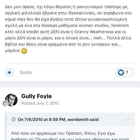
Δεν μου άρεσε, όχι λόγω θέματος ή μισογυνισμού (πίστεψε με,
αγγλική φιλολογία έβγαλα στην Θεσσαλονίκη, αν στράβωνα στο
equal rites δεν θα είχα βγάλει ποτέ τέτοια γυναικοκρατούμενη
σχολή με ένα στα τέσσερα μαθήματα women studies, feminism
κλπ) αλλά επειδή αυτή ΔΕΝ είναι η Granny Weatherwax και οι
μάγοι ΔΕΝ είναι οι μάγοι, και η πλοκή είναι... meh... Πολλά άλλα
βιβλία του θείου είναι γραμμένα από το pov γυναικών και...
μαμάνε
Quote
1
Gully Foyle
Posted
July 7, 2010
On 7/6/2010 at 8:59 PM, wordsmith said:
Από ποιο να αρχίσουμε τον Πράτσετ, Ντίνο; Εγώ έχω
διαβάσει τις "Πυραμίδες" και μου φάνηκε αδιάφορο και τώρα