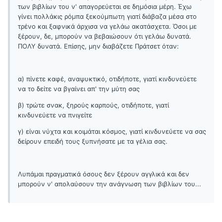
των βιβλίων του ν' απαγορεύεται σε δημόσια μέρη. Έχω
γίνει πολλάκις ρόμπα ξεκούμπωτη γιατί διάβαζα μέσα στο
τρένο και ξαφνικά άρχισα να γελάω ακατάσχετα. Όσοι με
ξέρουν, δε, μπορούν να βεβαιώσουν ότι γελάω δυνατά.
ΠΟΛΥ δυνατά. Επίσης, μην διαβάζετε Πράτσετ όταν:
α) πίνετε καφέ, αναψυκτικό, οτιδήποτε, γιατί κινδυνεύετε
να το δείτε να βγαίνει απ' την μύτη σας
β) τρώτε σνακ, ξηρούς καρπούς, οτιδήποτε, γιατί
κινδυνεύετε να πνιγείτε
γ) είναι νύχτα και κοιμάται κόσμος, γιατί κινδυνεύετε να σας
δείρουν επειδή τους ξυπνήσατε με τα γέλια σας.
Λυπάμαι πραγματικά όσους δεν ξέρουν αγγλικά και δεν
μπορούν ν' απολαύσουν την ανάγνωση των βιβλίων του...