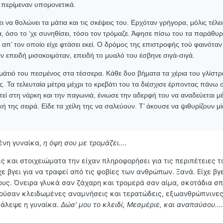
α περίμεναν υπομονετικά.
ι να θολώνει τα μάτια και τις σκέψεις του. Ερχόταν γρήγορα, μόλις τέλε
μα, όσο το ‘χε συνηθίσει, τόσο τον τρόμαζε. Άφησε πίσω του τα παράθυ
απ’ τον οποίο είχε φτάσει εκεί. Ο δρόμος της επιστροφής τού φαινόταν
ν επειδή μισοκοιμόταν, επειδή το μυαλό του έσβηνε σιγά-σιγά.
άτιό του πεσμένος στα τέσσερα. Κάθε δυο βήματα τα χέρια του γλίστρ
. Τα τελευταία μέτρα μέχρι το κρεβάτι του τα διέσχισε έρποντας πάνω 
τεί στη νάρκη και την παγωνιά, ένιωσε την αδερφή του να αναδεύεται μ
κή της σειρά. Είδε τα χείλη της να σαλεύουν. Τ’ άκουσε να ψιθυρίζουν μί
ένη γυναίκα,
η όψη σου με τρομάζει....
 και στοιχειώματα την είχαν πληροφορήσει για τις περιπέτειες τ
ε βγει για να τραφεί από τις φοβίες των ανθρώπων. Ξανά. Είχε βγε
ους. Όνειρα γλυκά σαν ζάχαρη και τρομερά σαν αίμα, σκοτάδια σ
ούσαν κλειδωμένες αναμνήσεις και τερατώδεις, εξωανθρώπνινε
άλεψε η γυναίκα.
Δώσ' μου το κλειδί, Μεσμέριε, και αναπαύσου....