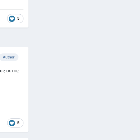
5
Author
λες αυτές
5