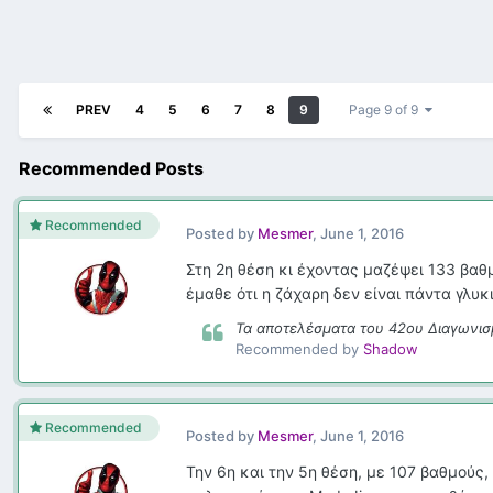
PREV
4
5
6
7
8
9
Page 9 of 9
Recommended Posts
Recommended
Posted by
Mesmer
,
June 1, 2016
Στη 2η θέση κι έχοντας μαζέψει 133 βαθμ
έμαθε ότι η ζάχαρη δεν είναι πάντα γλυκ
Τα αποτελέσματα του 42ου Διαγωνισ
Recommended by
Shadow
Recommended
Posted by
Mesmer
,
June 1, 2016
Την 6η και την 5η θέση, με 107 βαθμούς,