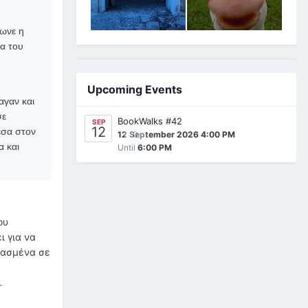
ιωνε η
ρα του
Upcoming Events
αγαν και
σε
BookWalks #42
SEP
12
έσα στον
0
12 September 2026 4:00 PM
α και
Until
6:00 PM
ου
ι για να
πασμένα σε
ς
.