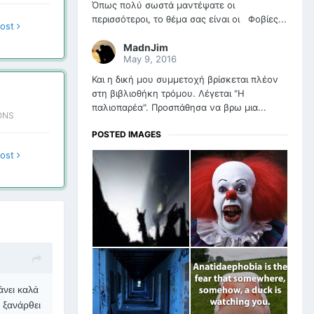
Όπως πολύ σωστά μαντέψατε οι
περισσότεροι, το θέμα σας είναι οι Φοβίες...
post
MadnJim
May 9, 2016
Και η δική μου συμμετοχή βρίσκεται πλέον
στη βιβλιοθήκη τρόμου. Λέγεται "Η
παλιοπαρέα". Προσπάθησα να βρω μια...
ONS
POSTED IMAGES
post
άνει καλά
 ξανάρθει