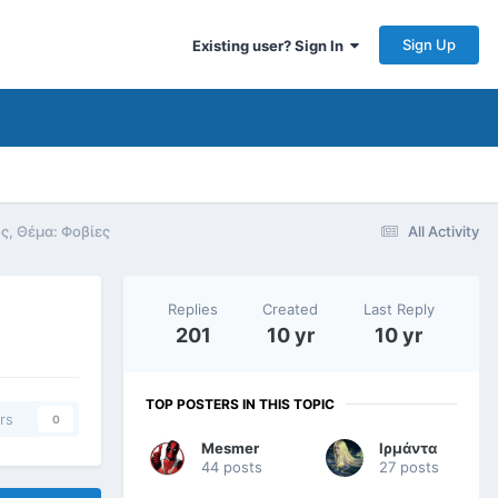
Sign Up
Existing user? Sign In
ς, Θέμα: Φοβίες
All Activity
Replies
Created
Last Reply
201
10 yr
10 yr
TOP POSTERS IN THIS TOPIC
rs
0
Mesmer
Ιρμάντα
44 posts
27 posts