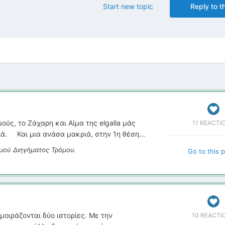
Start new topic
Reply to th
ούς, το Ζάχαρη και Αίμα της elgalla μάς
11 REACTI
ιά. Και μια ανάσα μακριά, στην 1η θέση...
μού Διηγήματος Τρόμου.
Go to this 
 μοιράζονται δύο ιστορίες. Με την
10 REACTI