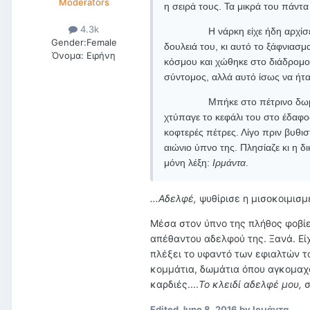
Moderators
η σειρά τους. Τα μικρά του πάντ
4.3k
Η νάρκη είχε ήδη αρχίσε
Gender:
Female
δουλειά του, κι αυτό το ξάφνιασ
Όνομα:
Ειρήνη
κόσμου και χώθηκε στο διάδρομο 
σύντομος, αλλά αυτό ίσως να ήτα
Μπήκε στο πέτρινο δωμ
χτύπαγε το κεφάλι του στο έδαφος
κοφτερές πέτρες. Λίγο πριν βυθισ
αιώνιο ύπνο της. Πλησίαζε κι η δι
μόνη λέξη:
Ιρμάντα
.
...Αδελφέ,
ψυθίρισε η μισοκοιμισμ
Μέσα στον ύπνο της πλήθος φοβίες
απέθαντου αδελφού της. Ξανά. Είχ
πλέξει το υφαντό των εφιαλτών τ
κομμάτια, δωμάτια όπου αγκομαχ
καρδιές....
Το κλειδί αδελφέ μου,
σ
Edited
June 8, 2016
by Ιρμάντα