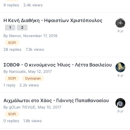
9
replies
3.4k
views
Η Κενή Διαθήκη - Ηφαιστίων Χριστόπουλος
1
2
By
Nienor
,
November 17, 2016
SCIFI
28
replies
7.3k
views
ΣΟΒΟΦ - Ο κινούμενος Ήλιος - Λέττα Βασιλείου
By
Naroualis
,
May 12, 2017
SCIFI
Dystopian
1
reply
2.2k
views
Αιχμάλωτοι στο Χάος - Γιάννης Παπαθανασίου
By
gOLan TrEVIzE
,
May 10, 2017
SCIFI
0
replies
1.8k
views