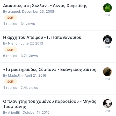
Διακοπές στη Χέλλαντ - Λένος Χρηστίδης
By
araquel
,
December 23, 2008
SCIFI
4
replies
3k
views
Η αρχή του Απείρου - Γ. Παπαθανασίου
By
Nienor
,
June 27, 2013
SCIFI
6
replies
3.7k
views
«Το μυστηριώδες Σύμπαν» - Ευάγγελος Ζώτος
By
MadnJim
,
April 21, 2016
SCIFI
4
replies
2.4k
views
Ο πλανήτης του χαμένου παραδείσου - Μηνάς
Τσαμπάνης
By
AlienBill
,
October 11, 2016