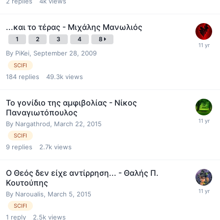
2
replies
4k
views
...και το τέρας - Μιχάλης Μανωλιός
1
2
3
4
8
By
PiKei
,
September 28, 2009
SCIFI
184
replies
49.3k
views
Το γονίδιο της αμφιβολίας - Νίκος
Παναγιωτόπουλος
By
Nargathrod
,
March 22, 2015
SCIFI
9
replies
2.7k
views
Ο Θεός δεν είχε αντίρρηση... - Θαλής Π.
Κουτούπης
By
Naroualis
,
March 5, 2015
SCIFI
1
reply
2.5k
views