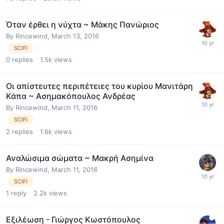
Όταν έρθει η νύχτα ~ Μάκης Πανώριος
By
Rincewind
,
March 13, 2016
SCIFI
0
replies
1.5k
views
Οι απίστευτες περιπέτειες του κυρίου Μανιτάρη
Κάπα ~ Ασημακόπουλος Ανδρέας
By
Rincewind
,
March 11, 2016
SCIFI
2
replies
1.6k
views
Αναλώσιμα σώματα ~ Μακρή Ασημίνα
By
Rincewind
,
March 11, 2016
SCIFI
1
reply
2.2k
views
Εξιλέωση - Γιώργος Κωστόπουλος