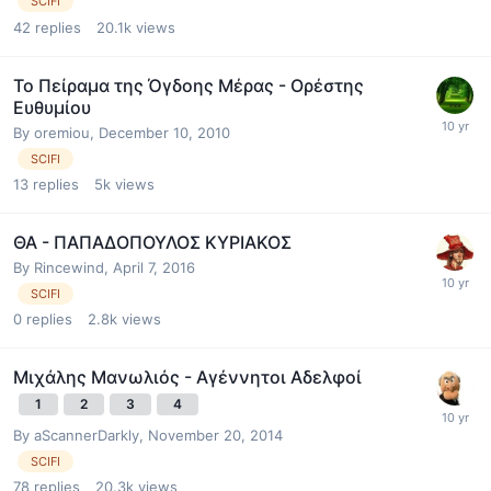
SCIFI
42
replies
20.1k
views
Το Πείραμα της Όγδοης Μέρας - Ορέστης
Ευθυμίου
By
oremiou
,
December 10, 2010
SCIFI
13
replies
5k
views
ΘΑ - ΠΑΠΑΔΟΠΟΥΛΟΣ ΚΥΡΙΑΚΟΣ
By
Rincewind
,
April 7, 2016
SCIFI
0
replies
2.8k
views
Μιχάλης Μανωλιός - Αγέννητοι Αδελφοί
1
2
3
4
By
aScannerDarkly
,
November 20, 2014
SCIFI
78
replies
20.3k
views