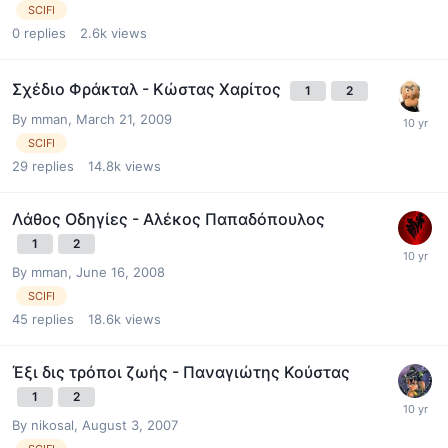
SCIFI
0
replies
2.6k
views
Σχέδιο Φράκταλ - Κώστας Χαρίτος
1
2
By
mman
,
March 21, 2009
SCIFI
29
replies
14.8k
views
Λάθος Οδηγίες - Αλέκος Παπαδόπουλος
1
2
By
mman
,
June 16, 2008
SCIFI
45
replies
18.6k
views
Έξι δις τρόποι ζωής - Παναγιώτης Κούστας
1
2
By
nikosal
,
August 3, 2007