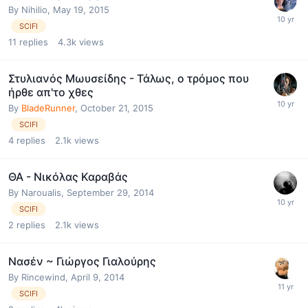
By
Nihilio
,
May 19, 2015
SCIFI
11
replies
4.3k
views
Στυλιανός Μωυσείδης - Τάλως, ο τρόμος που
ήρθε απ'το χθες
By
BladeRunner
,
October 21, 2015
SCIFI
4
replies
2.1k
views
ΘΑ - Νικόλας Καραβάς
By
Naroualis
,
September 29, 2014
SCIFI
2
replies
2.1k
views
Νασέν ~ Γιώργος Γιαλούρης
By
Rincewind
,
April 9, 2014
SCIFI